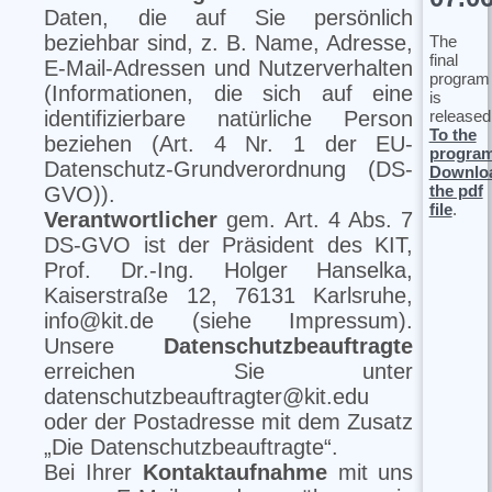
Daten, die auf Sie persönlich
beziehbar sind, z. B. Name, Adresse,
The
final
E-Mail-Adressen und Nutzerverhalten
program
(Informationen, die sich auf eine
is
released
identifizierbare natürliche Person
To the
beziehen (Art. 4 Nr. 1 der EU-
progra
Datenschutz-Grundverordnung (DS-
Downlo
the pdf
GVO)).
file
.
Verantwortlicher
gem. Art. 4 Abs. 7
DS-GVO ist der Präsident des KIT,
Prof. Dr.-Ing. Holger Hanselka,
Kaiserstraße 12, 76131 Karlsruhe,
info@kit.de (siehe Impressum).
Unsere
Datenschutzbeauftragte
erreichen Sie unter
datenschutzbeauftragter@kit.edu
oder der Postadresse mit dem Zusatz
„Die Datenschutzbeauftragte“.
Bei Ihrer
Kontaktaufnahme
mit uns