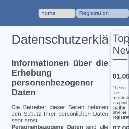
home
Registration
To
Datenschutzerklärun
Ne
Informationen über die
Erhebung
01.0
personenbezogener
The on-
Daten
line
registrat
is open!
Die Betreiber dieser Seiten nehmen
To the
on-line
den Schutz Ihrer persönlichen Daten
registra
sehr ernst.
Personenbezogene Daten
sind alle
07.0