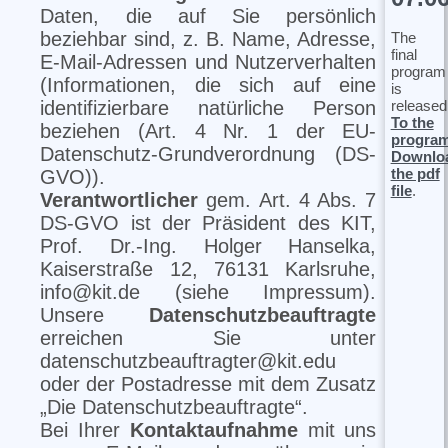
Daten, die auf Sie persönlich
beziehbar sind, z. B. Name, Adresse,
The
final
E-Mail-Adressen und Nutzerverhalten
program
(Informationen, die sich auf eine
is
released
identifizierbare natürliche Person
To the
beziehen (Art. 4 Nr. 1 der EU-
progra
Datenschutz-Grundverordnung (DS-
Downlo
the pdf
GVO)).
file
.
Verantwortlicher
gem. Art. 4 Abs. 7
DS-GVO ist der Präsident des KIT,
Prof. Dr.-Ing. Holger Hanselka,
Kaiserstraße 12, 76131 Karlsruhe,
info@kit.de (siehe Impressum).
Unsere
Datenschutzbeauftragte
erreichen Sie unter
datenschutzbeauftragter@kit.edu
oder der Postadresse mit dem Zusatz
„Die Datenschutzbeauftragte“.
Bei Ihrer
Kontaktaufnahme
mit uns