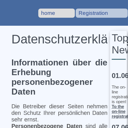
home
Registration
To
Datenschutzerklärun
Ne
Informationen über die
Erhebung
01.0
personenbezogener
The on-
Daten
line
registrat
is open!
Die Betreiber dieser Seiten nehmen
To the
on-line
den Schutz Ihrer persönlichen Daten
registra
sehr ernst.
Personenbezogene Daten
sind alle
07.0