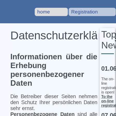
home
Registration
To
Datenschutzerklärun
Ne
Informationen über die
Erhebung
01.0
personenbezogener
The on-
Daten
line
registrat
is open!
Die Betreiber dieser Seiten nehmen
To the
on-line
den Schutz Ihrer persönlichen Daten
registra
sehr ernst.
Personenbezogene Daten
sind alle
07.0