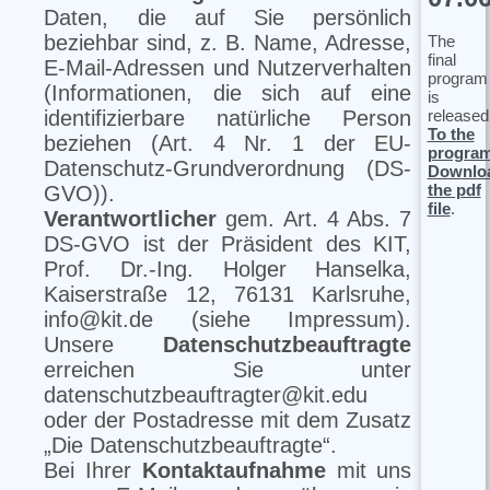
Daten, die auf Sie persönlich
beziehbar sind, z. B. Name, Adresse,
The
final
E-Mail-Adressen und Nutzerverhalten
program
(Informationen, die sich auf eine
is
released
identifizierbare natürliche Person
To the
beziehen (Art. 4 Nr. 1 der EU-
progra
Datenschutz-Grundverordnung (DS-
Downlo
the pdf
GVO)).
file
.
Verantwortlicher
gem. Art. 4 Abs. 7
DS-GVO ist der Präsident des KIT,
Prof. Dr.-Ing. Holger Hanselka,
Kaiserstraße 12, 76131 Karlsruhe,
info@kit.de (siehe Impressum).
Unsere
Datenschutzbeauftragte
erreichen Sie unter
datenschutzbeauftragter@kit.edu
oder der Postadresse mit dem Zusatz
„Die Datenschutzbeauftragte“.
Bei Ihrer
Kontaktaufnahme
mit uns