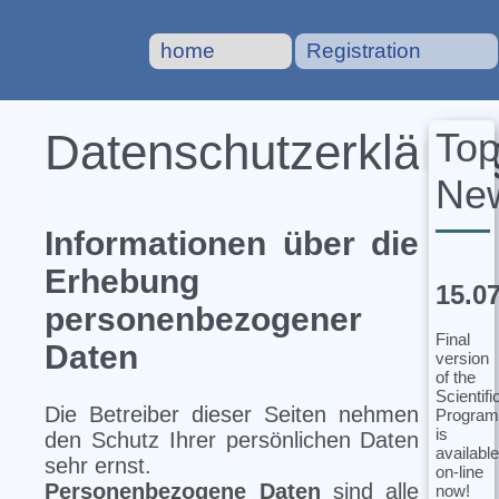
home
Registration
To
Datenschutzerklärun
Ne
Informationen über die
Erhebung
15.0
personenbezogener
Final
Daten
version
of the
Scientifi
Die Betreiber dieser Seiten nehmen
Program
is
den Schutz Ihrer persönlichen Daten
available
sehr ernst.
on-line
Personenbezogene Daten
sind alle
now!