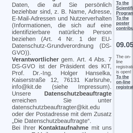
To the
Daten, die auf Sie persönlich
Scientif
beziehbar sind, z. B. Name, Adresse,
Progra
E-Mail-Adressen und Nutzerverhalten
To the
poster
(Informationen, die sich auf eine
contrib
identifizierbare natürliche Person
beziehen (Art. 4 Nr. 1 der EU-
09.0
Datenschutz-Grundverordnung (DS-
GVO)).
The on-
Verantwortlicher
gem. Art. 4 Abs. 7
line
DS-GVO ist der Präsident des KIT,
registrat
is open!
Prof. Dr.-Ing. Holger Hanselka,
To the
Kaiserstraße 12, 76131 Karlsruhe,
on-line
info@kit.de (siehe Impressum).
registra
Unsere
Datenschutzbeauftragte
erreichen Sie unter
datenschutzbeauftragter@kit.edu
oder der Postadresse mit dem Zusatz
„Die Datenschutzbeauftragte“.
Bei Ihrer
Kontaktaufnahme
mit uns