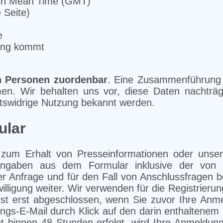
ich Mean Time (GMT)
 Seite)
e
rung kommt
n Personen zuordenbar
. Eine Zusammenführung 
en. Wir behalten uns vor, diese Daten nachträg
htswidrige Nutzung bekannt werden.
ular
zum Erhalt von Presseinformationen oder unse
ngaben aus dem Formular inklusive der von 
r Anfrage und für den Fall von Anschlussfragen 
illigung weiter. Wir verwenden für die Registrieru
g ist erst abgeschlossen, wenn Sie zuvor Ihre An
s-E-Mail durch Klick auf den darin enthaltenem L
ht binnen 48 Stunden erfolgt, wird Ihre Anmeldun