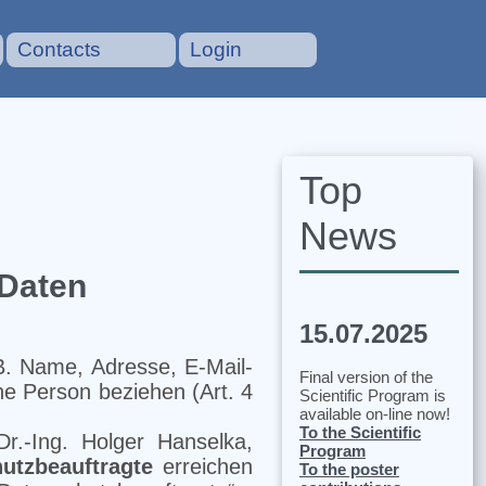
Contacts
Login
Top
News
 Daten
15.07.2025
 B. Name, Adresse, E-Mail-
Final version of the
che Person beziehen (Art. 4
Scientific Program is
available on-line now!
To the Scientific
r.-Ing. Holger Hanselka,
Program
utzbeauftragte
erreichen
To the poster